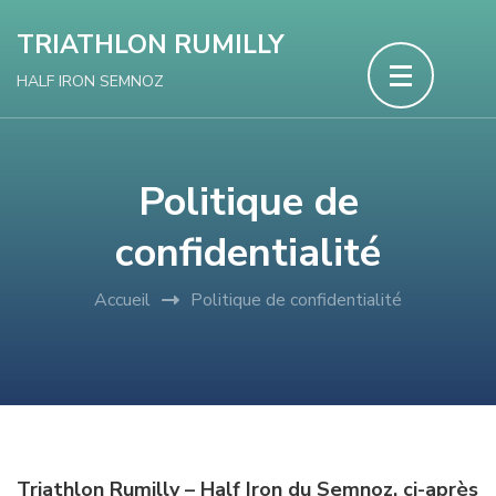
Aller
TRIATHLON RUMILLY
au
HALF IRON SEMNOZ
contenu
(Pressez
Entrée)
Politique de
confidentialité
Accueil
Politique de confidentialité
Triathlon Rumilly – Half Iron du Semnoz, ci-après