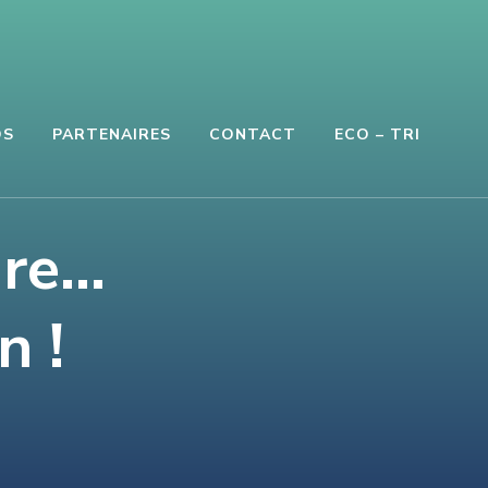
OS
PARTENAIRES
CONTACT
ECO – TRI
are…
n !