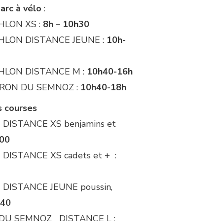
arc à vélo
:
HLON XS :
8h – 10h30
HLON DISTANCE JEUNE :
10h-
THLON DISTANCE M :
10h40-16h
IRON DU SEMNOZ :
10h40-18h
s courses
DISTANCE XS benjamins et
h00
DISTANCE XS cadets et + :
DISTANCE JEUNE poussin,
h40
 DU SEMNOZ DISTANCE L :